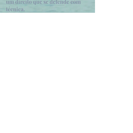
um direito que se defende com
técnica.
Dr. Jonathan Pontes
| Advogado