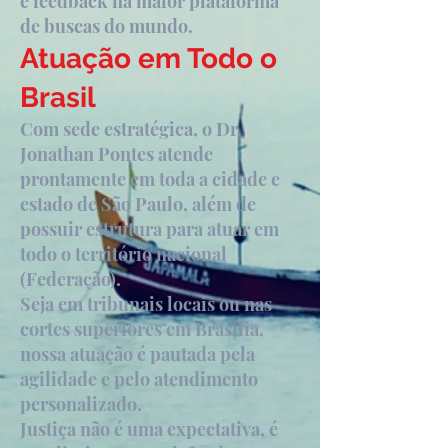
e feedback na maior plataforma
de buscas do mundo.
Atuação em Todo o
Brasil
Com sede estratégica, o Dr.
Jonathan Pontes atende
prontamente em toda a cidade e
estado de São Paulo, além de
possuir estrutura para atuar em
todo o território nacional
(Federação).
Seja em tribunais locais ou nas
cortes superiores em Brasília,
nossa atuação é pautada pela
agilidade e pelo atendimento
personalizado.
Justiça não é uma expectativa, é