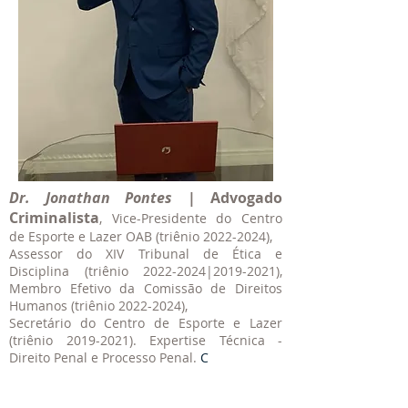
Dr. Jonathan Pontes
| Advogado
Criminalista
, Vice-Presidente do Centro
de Esporte e Lazer OAB (triênio
2022-2024)
,
Assessor do XIV Tribunal de Ética e
Disciplina (triênio
2022-2024
|2019-2021),
Membro Efetivo da Comissão de Direitos
Humanos (triênio
2022-2024)
,
Secretário do Centro de Esporte e Lazer
(triênio
2019-2021)
. Expertise Técnica -
Direito Penal e Processo Penal.
C