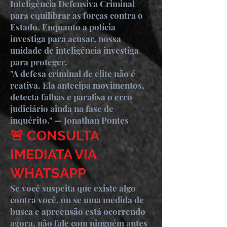
Inteligência Defensiva Criminal
para equilibrar as forças contra o
Estado. Enquanto a polícia
investiga para acusar, nossa
unidade de inteligência investiga
para proteger.
"A defesa criminal de elite não é
reativa. Ela antecipa movimentos,
detecta falhas e paralisa o erro
judiciário ainda na fase de
inquérito." — Jonathan Pontes
🚨 CONSULTA
IMEDIATA VIA
WHATSAPP
Se você suspeita que existe algo
contra você, ou se uma medida de
busca e apreensão está ocorrendo
agora, não fale com ninguém antes