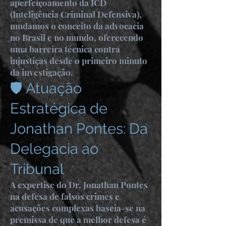
aperfeiçoamento da ICD
(Inteligência Criminal Defensiva),
mudamos o conceito da advocacia
no Brasil e no mundo, oferecendo
uma barreira técnica contra
injustiças desde o primeiro minuto
da investigação.
🛡️ Atuação
Estratégica de
Jonathan Pontes: Da
Delegacia ao
Tribunal
A expertise do Dr. Jonathan Pontes
na defesa de falsos crimes e
acusações complexas baseia-se na
premissa de que a melhor defesa é