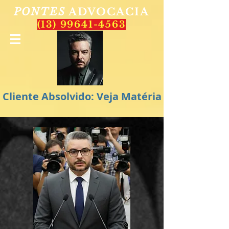
PONTES
ADVOCACIA
(13) 99641-4563
Cliente Absolvido: Veja Matéria