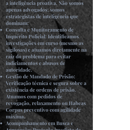
a inteligência proativa. Não somos
apenas advogados; somos
estrategistas de inteligência que
dominam:
Consulta e Monitoramento de
Inquérito Policial: Identificamos
investigações em curso (mesmo as
sigilosas) e atuamos diretamente na
raiz do problema para evitar
indiciamentos e abusos de
autoridade.
Gestão de Mandado de Prisão:
Verificação técnica e segura sobre a
existência de ordens de prisão.
Atuamos com pedidos de
revogação, relaxamento ou Habeas
Corpus preventivo com agilidade
máxima.
Acompanhamento em Busca e
Apreensão: Proteção imediata de