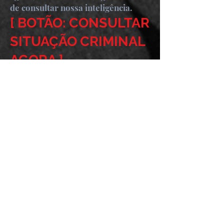
de consultar nossa inteligência.
[ BOTÃO: CONSULTAR
SITUAÇÃO CRIMINAL
AGORA ]
Atendimento prioritário e sigiloso
para mandados, inquéritos e
processos.
O Novo Conceito da
Advocacia Global
A ICD (Inteligência Criminal
Defensiva) aperfeiçoada pelo Dr.
Jonathan Pontes é o que nos
permite atuar em casos de alta
complexidade — como tráfico de
drogas, crimes financeiros e crimes
contra a pessoa — com um índice