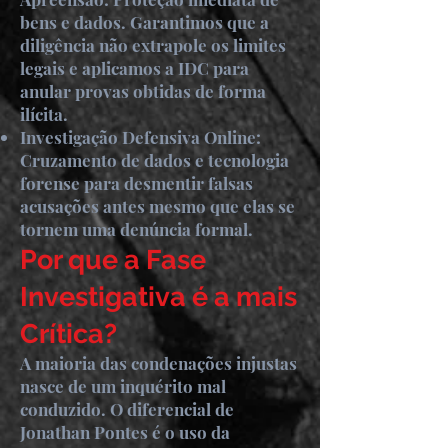
bens e dados. Garantimos que a
diligência não extrapole os limites
legais e aplicamos a IDC para
anular provas obtidas de forma
ilícita.
Investigação Defensiva Online:
Cruzamento de dados e tecnologia
forense para desmentir falsas
acusações antes mesmo que elas se
tornem uma denúncia formal.
Por que a Fase
Investigativa é a mais
Crítica?
A maioria das condenações injustas
nasce de um inquérito mal
conduzido. O diferencial de
Jonathan Pontes é o uso da