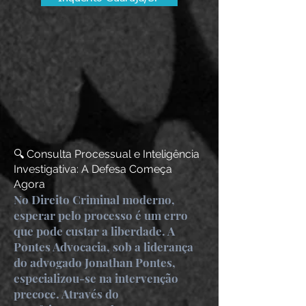
🔍 Consulta Processual e Inteligência
Investigativa: A Defesa Começa
Agora
No Direito Criminal moderno,
esperar pelo processo é um erro
que pode custar a liberdade. A
Pontes Advocacia, sob a liderança
do advogado Jonathan Pontes,
especializou-se na intervenção
precoce. Através do