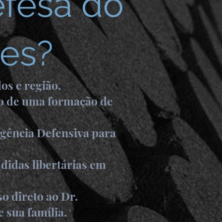
efesa do
tes?
os e região,
so de uma formação de
igência Defensiva para
didas libertárias em
o direto ao Dr.
 sua família.