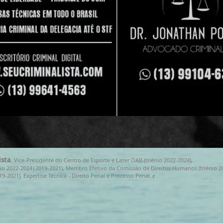
ista
, Vice-Presidente do Centro de Esporte e Lazer OAB (triênio 2022-2024),
riênio 2022-2024|2019-2021), Membro Efetivo da Comissão de Direitos Humanos (triênio 2
19-2021). Expertise Técnica - Direito Penal e Processo Penal.
C