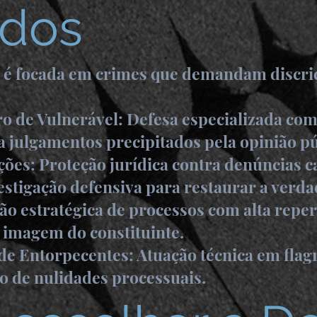
dos
o é focada em crimes que demandam discr
o de Vulnerável: Defesa especializada com 
a julgamentos precipitados pela opinião pú
ões: Proteção jurídica contra denúncias c
vestigação defensiva para restaurar a verda
ão estratégica de processos com alta reper
 imagem do constituinte.
 de Entorpecentes: Atuação técnica em flag
ão de nulidades processuais.