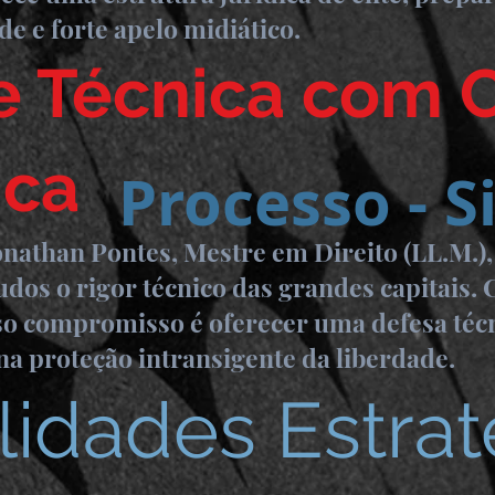
de e forte apelo midiático.
e Técnica com 
ca
Processo - Si
onathan Pontes, Mestre em Direito (LL.M.),
udos o rigor técnico das grandes capitais.
so compromisso é oferecer uma defesa técni
na proteção intransigente da liberdade.
lidades Estrat