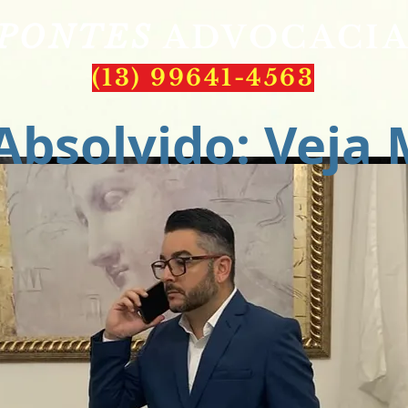
PONTES
ADVOCACI
(13) 99641-4563
Absolvido: Veja 