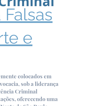
Criminal
 Falsas
rte e
ntemente colocados em
vocacia, sob a liderança
gência Criminal
usações, oferecendo uma