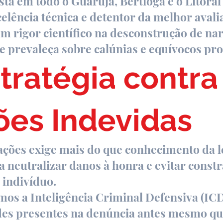
ta em todo o Guarujá, Bertioga e o Litoral
lência técnica e detentor da melhor avali
m rigor científico na desconstrução de nar
e prevaleça sobre calúnias e equívocos pro
tratégia contra
es Indevidas
sações exige mais do que conhecimento da
 neutralizar danos à honra e evitar const
 indivíduo.
amos a Inteligência Criminal Defensiva (ICD
ades presentes na denúncia antes mesmo qu