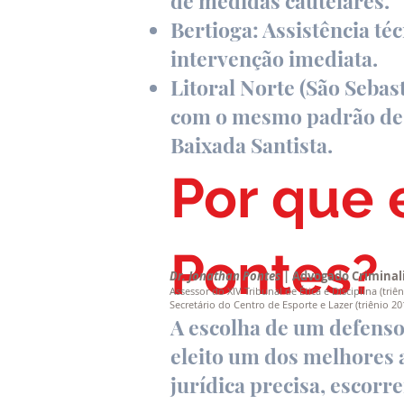
de medidas cautelares.
Bertioga: Assistência t
intervenção imediata.
Litoral Norte (São Sebas
com o mesmo padrão de e
Baixada Santista.
Por que 
Pontes?
Dr. Jonathan Pontes
| Advogado Criminal
Assessor do XIV Tribunal de Ética e Disciplina (t
Secretário do Centro de Esporte e Lazer (triênio 20
A escolha de um defenso
eleito um dos melhores 
jurídica precisa, escorr