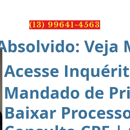
PONTES
ADVOCACI
(13) 99641-4563
Absolvido: Veja 
Acesse Inquéri
Mandado de Pr
Baixar Process