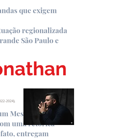
mandas que exigem
Atuação regionalizada
rande São Paulo e
Jonathan
022-2024),
 um Mestre em Direito,
 com uma retórica
 fato, entregam