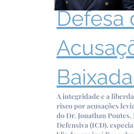
Defesa d
Acusaçõ
Baixada
A integridade e a liber
risco por acusações levi
do Dr. Jonathan Pontes, 
Defensiva (ICD), especi