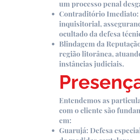
um processo penal desg
Contraditório Imediato: 
inquisitorial, assegura
ocultado da defesa técni
Blindagem da Reputação:
região litorânea, atuand
instâncias judiciais.
Presença
Entendemos as particular
com o cliente são funda
em:
Guarujá: Defesa especial