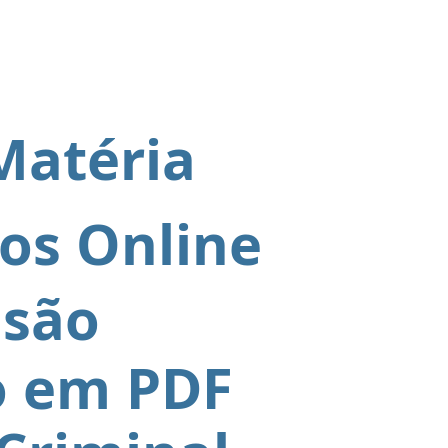
A
Matéria
tos Online
isão
o em PDF