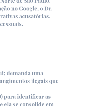
 Norte de São Paulo.
ação no Google, o Dr.
rativas acusatórias,
cessuais.
 lei; demanda uma
rangimentos ilegais que
) para identificar as
e ela se consolide em